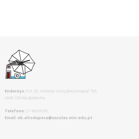
Endereço:
Pct.
Dr. António Gonçalves Amaral 75A,
2645-130 Alcabideche
Telefone:
21 460 8130
Email:
eb.altodapeca@escolas.
min-edu.pt